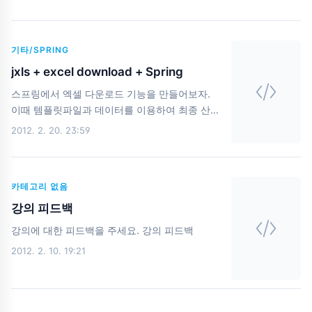
개발자가 의도하지 않는 현상이 일어날 수 있다
창을 볼 수 있다. 이때..
는 것입니다. 예를 들어 form 의 action 이 지정
되지 않은 경우 현재 URL 이 새로고침되는 현상
기타/SPRING
을 볼 수 있죠. 이 현상도 의도하지 않았다면 사
용자 입장에서는 황당한 경우라고 할 수 있겠죠?
jxls + excel download + Spring
이때 jQuery 를 이용하여 Enter 키로 Submit 되
스프링에서 엑셀 다운로드 기능을 만들어보자.
는 현상을 막으려면 다음의 코드를 이용하면 됩
이때 템플릿파일과 데이터를 이용하여 최종 산출
니다. * HTML제목 : *
물을 만들어 보자. 이때 JXLS 를 이용할 것이다.
2012. 2. 20. 23:59
Script$("#testForm").submit(function()
필요한 파일과 설정은 다음과 같다. pom.xml
{return false;});
org.apache.poi poi 3.7 org.apache.poi poi-
ooxml 3.5-beta5 net.sf.jxls jxls-core 1.0
카테고리 없음
servlet-context.xml views.xml
UserExcelView public class UserExcelView
강의 피드백
extends AbstractExcelView { @Override
강의에 대한 피드백을 주세요. 강의 피드백
protected void buildExcelDocument(Map
2012. 2. 10. 19:21
model, HSSFWorkbook workbook,
HttpServletRequest request, H..