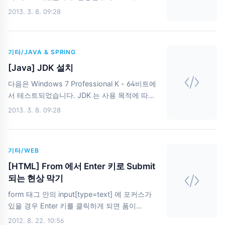
SDK(http://developer.android.com/sdk/index.html)
을 등록하고 PATH 를 설정하여 언제 어디에서나
2013. 3. 8. 09:28
이다. Download The SDK 를 선택하여 개발에
자바 명령어(javac, java)를 수행하기 위한 방법
필요한 툴을 한번에 다운로드 해보자. adt-
을 설명한 것이다. 1. [탐색기 - 컴퓨터 - 속성] 순
bundle-windows-x86_64-20130219.zi..
으로 선택 2. 고급 시스템 설정 3. 환경 변수 4.
기타/JAVA & SPRING
시스템변수 - 새로만들기, JAVA_HOME 생성 5.
Path 에 JAVA_HOME\bin 등록 6. WindowKey
[Java] JDK 설치
+ R : 실행 , java -version
다음은 Windows 7 Professional K - 64비트에
C:\Users\jypark>java -version java version
서 테스트되었습니다. JDK 는 사용 목적에 따라
"1.6.0_43" Java(TM) SE Runtime
Java EE, Java SE, Java ME 등으로 제공되는
2013. 3. 8. 09:28
Environment (build 1.6.0_43-b01) Java
데 Java SE 버전을 사용하기로 한다. JDK 다운
HotSpot..
로드 http://java.sun.com 에서 JDK를 다운로드
받을 수 있었는데 아시다시피 오라클이 SUN을
기타/WEB
인수하여
http://www.oracle.com/technetwork/java/index.html
[HTML] From 에서 Enter 키로 Submit
로 전환되는 것을 볼 수 있다. JDK 설치 다운받
되는 현상 막기
은 설치파일을 실행하여 JDK설치를 시작한다.
form 태그 안의 input[type=text] 에 포커스가
이때 설치경로를 바꿀 수 있지만 디폴트로 설치
있을 경우 Enter 키를 클릭하게 되면 폼이
하겠다. JDK 확인 Window + R (실행) 을 눌러
Submit 됩니다. 이는 브라우저의 기본 동작으로
2012. 8. 22. 10:56
입력 창에 cmd 를 적고 엔터를 누르면 까만 명령