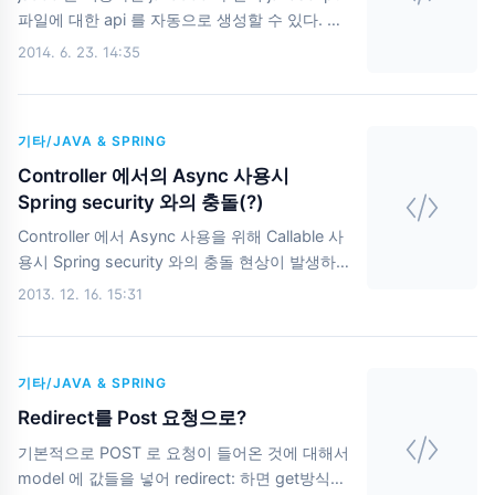
이 되고${#messages.msgOrNull('test')} 의 경
파일에 대한 api 를 자동으로 생성할 수 있다. 물
우에는 null 을 리턴한다. 위의 설정대로 진행하
론 jsdoc 생성과 관련한 주석에 대한 규칙을 알
2014. 6. 23. 14:35
면 URL 요청시 파라메터로 ?lang=en, ..
아야 하지만 이번에는 jsdoc3와 maven 의 연동
에 대해서만 짧게 작성하려 한다. 우선 사용한
jsdoc3-maven-plugin 은 여기에 잘 설명되어
기타/JAVA & SPRING
있다. 그중 내가 사용한 부분의 코드는 다음과 같
다. com.github.phasebashjsdoc3-maven-
Controller 에서의 Async 사용시
plugin1.0.7 com.github.phasebash jsdoc3-
Spring security 와의 충돌(?)
maven-plugin 1.0.7 true
Controller 에서 Async 사용을 위해 Callable 사
${basedir}/src/main/webapp/resources/js
용시 Spring security 와의 충돌 현상이 발생하
${basedir}/src/main/javascript Run the
였다. (즉, Spring security 의 세션 정보가 날라
2013. 12. 16. 15:31
Mojo.mvn ..
가는 현상이다. ) 증상이 발생한 Spring,
Security 버전Spring version :
3.2.5.RELEASESpring security version :
기타/JAVA & SPRING
3.1.4.RELEASE Spring security 의 upgrade 버
전에서는 해결하였다고 한다. 하지만 release 버
Redirect를 Post 요청으로?
전은 아니라는 점.... 해결 버전Spring version :
기본적으로 POST 로 요청이 들어온 것에 대해서
3.2.5.RELEASESpring security version :
model 에 값들을 넣어 redirect: 하면 get방식으
3.2.0.RC2 참고 )