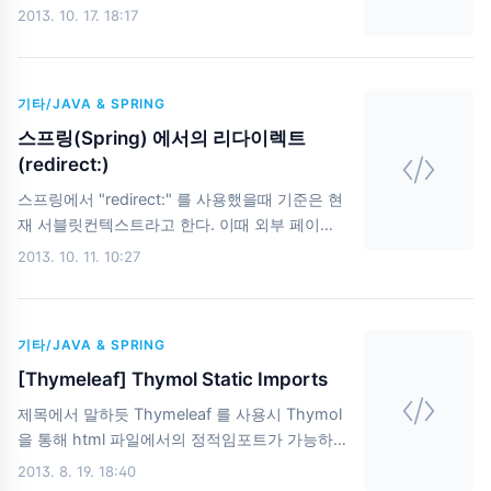
로 요청하고 파라메터들이 쭈루룩 붙어서 요청이
2013. 10. 17. 18:17
http://stackoverflow.com/questions/19107..
되는 것을 확인할 수 있는데 이때 불필요한 파라
메터를 제거하는 방법이 바로 아래의 코드를 이
용할 수 있다. RedirectView rv = new
기타/JAVA & SPRING
RedirectView("/view.do");rv.setExposeModelAttributes(false);
허나 이것이 아니라 POST 로 요청을 하고 싶은
스프링(Spring) 에서의 리다이렉트
경우에 RedirectAttributes , FlashMap 등을 이
(redirect:)
용하여 전달할 수 있다고 한다. 일단 이정도 적고
스프링에서 "redirect:" 를 사용했을때 기준은 현
나중에 좀 더 길게 해보자. 참고
재 서블릿컨텍스트라고 한다. 이때 외부 페이지
http://kst.codns.com/crooner/?
나 서블릿컨텍스트가 다른 경우에는 절대 URL
2013. 10. 11. 10:27
p=43http://redtrain.tist..
경로를 "redirect:" 이후에 지정해야 원하는 페이
지로 이동하는 것을 확인할 수 있겠다. public
static String
기타/JAVA & SPRING
getURLWithContextPath(HttpServletRequest
request) { return request.getScheme() + "://"
[Thymeleaf] Thymol Static Imports
+ request.getServerName() + ":" +
제목에서 말하듯 Thymeleaf 를 사용시 Thymol
request.getServerPort() +
을 통해 html 파일에서의 정적임포트가 가능하
request.getContextPath();} 참
다. Thymeleaf 를 이용하여 include 한 파일을
2013. 8. 19. 18:40
고)http://docs.spring.io/spring/docs/current/spring-
jquery 의 get() 을 통해 해당 위치를 태그를 대