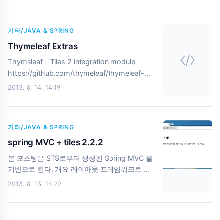
framework-refere..
체하는 형태로 동작하는데 크롬에서는 다음과 같
은 에러를 발생하며 작동하지 않는다. (버전
기타/JAVA & SPRING
28.0.1500.95 m) Failed to load resource:
Origin null is not allowed by Access-Control-
Thymeleaf Extras
Allow-Origin.
Thymeleaf - Tiles 2 integration module
file:///C:/dev/workspace/proj1/src/main/webapp/WEB-
https://github.com/thymeleaf/thymeleaf-
INF/views/common/menu.html 이때 해당 사
extras-tiles2 Thymeleaf - Module for
2013. 8. 14. 14:19
이트에서 제시한 아래의 방법을 적용하면 정적인
Internet Explorer conditional comments
임포트가 가능하다. 그렇..
https://github.com/thymeleaf/thymeleaf-
extras-conditionalcomments
기타/JAVA & SPRING
spring MVC + tiles 2.2.2
본 포스팅은 STS로부터 생성된 Spring MVC 를
기반으로 한다. 개요 레이아웃 프레임워크로 많
이 사용하는 tiles 를 spring MVC 와 연동하는
2013. 8. 13. 14:22
것을 순서대로 적어본다. pom.xml pom.xml 파
일에 tiles 설정과 관련한 라이브러리를 선언한
다. 참고로 2012-07-11 에 Version: 3.0.1 이 릴