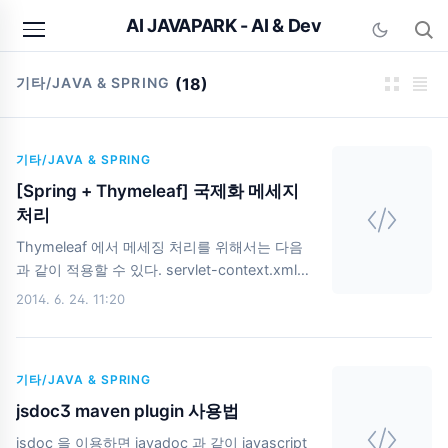
본문 바로가기
AI JAVAPARK - AI & Dev
기타/JAVA & SPRING
(18)
기타/JAVA & SPRING
[Spring + Thymeleaf] 국제화 메세지
처리
Thymeleaf 에서 메세징 처리를 위해서는 다음
과 같이 적용할 수 있다. servlet-context.xml
META-INF/message/messages 에 파일 추가
2014. 6. 24. 11:20
messages_en.propertiestest=testtest.param=Test
{0} messages_ko.propertiestest=테스트
test.param=테스트 {0} Test.html 에서의
기타/JAVA & SPRING
thymeleaf 문법 또는 기본값기본값 기본값
${#messages.msg('test')} 는 test 키 값이 없
jsdoc3 maven plugin 사용법
을 경우 ??test?? 라는 기본 메세지 형태로 출력
jsdoc 을 이용하면 javadoc 과 같이 javascript