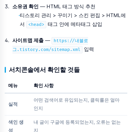
소유권 확인
— HTML 태그 방식 추천
티스토리 관리 > 꾸미기 > 스킨 편집 > HTML에
서
태그 안에 메타태그 삽입
<head>
사이트맵 제출
—
https://내블로
입력
그.tistory.com/sitemap.xml
서치콘솔에서 확인할 것들
메뉴
확인 사항
어떤 검색어로 유입되는지, 클릭률은 얼마
실적
인지
색인 생
내 글이 구글에 등록되었는지, 오류는 없는
성
지