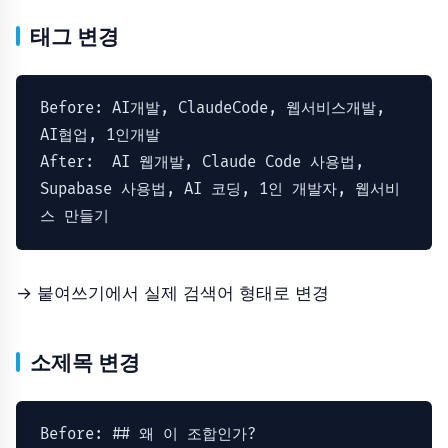
태그 변경
Before:
AI개발,
ClaudeCode,
웹서비스개발,
AI협업,
1
인개발
After:
AI
웹개발,
Claude
Code
사용법,
Supabase
사용법,
AI
코딩,
1
인
개발자,
웹서비
스
만들기
→ 붙여쓰기에서 실제 검색어 형태로 변경
소제목 변경
Before:
## 왜 이 조합인가?